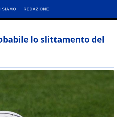
I SIAMO
REDAZIONE
robabile lo slittamento del