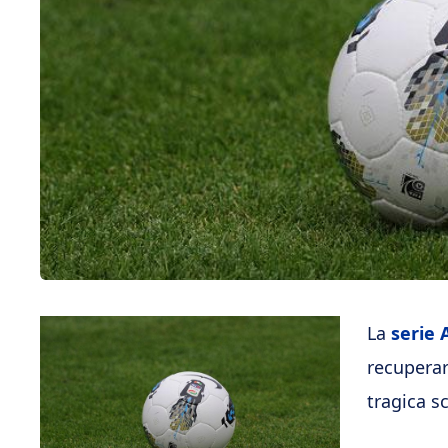
La
serie 
recuperar
tragica 