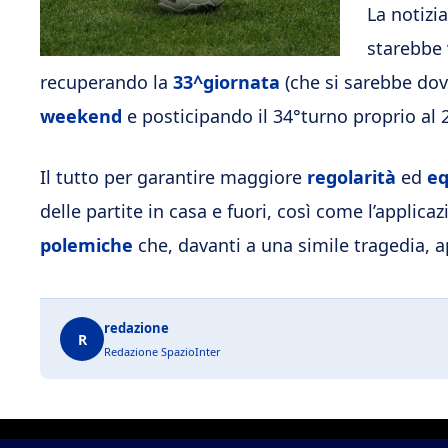
La notizi
starebbe v
recuperando la
33^giornata
(che si sarebbe dovu
weekend
e posticipando il 34°turno proprio al 2
Il tutto per garantire maggiore
regolarità
ed
eq
delle partite in casa e fuori, così come l’applica
polemiche
che, davanti a una simile tragedia,
redazione
R
Redazione SpazioInter