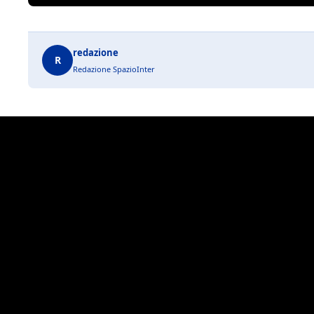
redazione
R
Redazione SpazioInter
Spazi