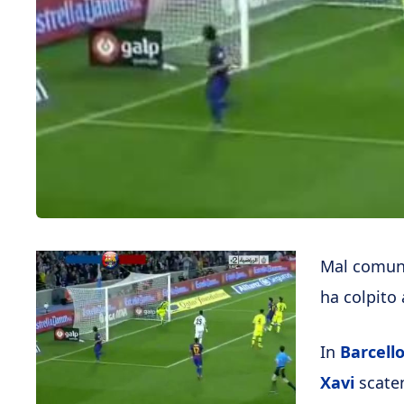
Mal comune
ha colpito
In
Barcell
Xavi
scaten