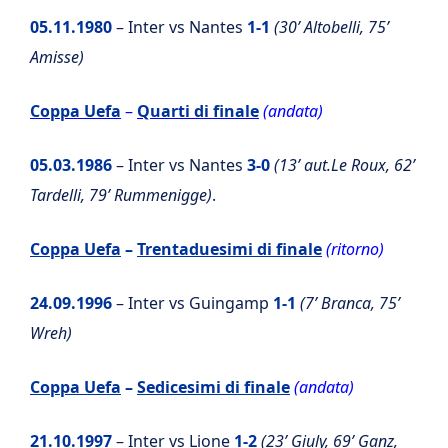
05.11.1980
– Inter vs Nantes
1-1
(30’ Altobelli, 75’
Amisse)
Coppa Uefa
–
Quarti di finale
(andata)
05.03.1986
– Inter vs Nantes
3-0
(13’ aut.Le Roux, 62’
Tardelli, 79’ Rummenigge)
.
Coppa Uefa
–
Trentaduesimi di finale
(ritorno)
24.09.1996
– Inter vs Guingamp
1-1
(7’ Branca, 75’
Wreh)
Coppa Uefa
–
Sedicesimi di finale
(andata)
21.10.1997
– Inter vs Lione
1-2
(23’ Giuly, 69’ Ganz,