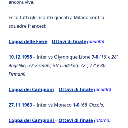
ancora viva.
Ecco tutti gli incontri giocati a Milano contro
squadre francesi:
Coppa delle Fiere
–
Ottavi di finale
(andata)
10.12.1958
– Inter vs Olympique Lione
7-0
(16’ e 28’
Angelillo, 32’ Firmani, 55’ Lindskog, 72’ , 77’ e 80’
Firmani)
Coppa dei Campioni
–
Ottavi di finale
(andata)
27.11.1963
– Inter vs Monaco
1-0
(68’ Ciccolo)
Coppa dei Campioni
–
Ottavi di finale
(ritorno)