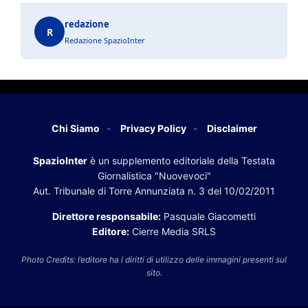
redazione
R
Redazione SpazioInter
Chi Siamo
Privacy Policy
Disclaimer
SpazioInter
è un supplemento editoriale della Testata
Giornalistica "Nuovevoci"
Aut. Tribunale di Torre Annunziata n. 3 del 10/02/2011
Direttore responsabile:
Pasquale Giacometti
Editore:
Cierre Media SRLS
Photo Credits: l’editore ha i diritti di utilizzo delle immagini presenti sul
sito.