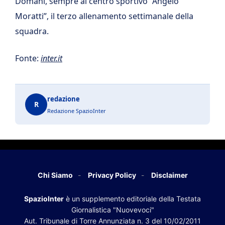
Domani, sempre al centro sportivo “Angelo
Moratti”, il terzo allenamento settimanale della
squadra.
Fonte:
inter.it
redazione
R
Redazione SpazioInter
Chi Siamo
Privacy Policy
Disclaimer
SpazioInter
è un supplemento editoriale della Testata
Giornalistica "Nuovevoci"
Aut. Tribunale di Torre Annunziata n. 3 del 10/02/2011