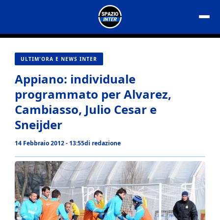
Vai
al
contenuto
ULTIM'ORA E NEWS INTER
Appiano: individuale
programmato per Alvarez,
Cambiasso, Julio Cesar e
Sneijder
14 Febbraio 2012 - 13:55
di
redazione