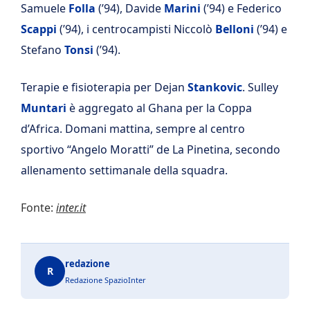
Samuele
Folla
(’94), Davide
Marini
(’94) e Federico
Scappi
(’94), i centrocampisti Niccolò
Belloni
(’94) e
Stefano
Tonsi
(’94).
Terapie e fisioterapia per Dejan
Stankovic
. Sulley
Muntari
è aggregato al Ghana per la Coppa
d’Africa. Domani mattina, sempre al centro
sportivo “Angelo Moratti” de La Pinetina, secondo
allenamento settimanale della squadra.
Fonte:
inter.it
redazione
R
Redazione SpazioInter