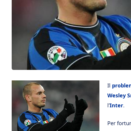
Il
problem
Wesley S
l’
Inter
.
Per fortu