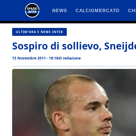
Vai
NEWS
CALCIOMERCATO
CH
al
contenuto
ULTIM'ORA E NEWS INTER
Sospiro di sollievo, Sneij
15 Novembre 2011 - 18:18
di
redazione