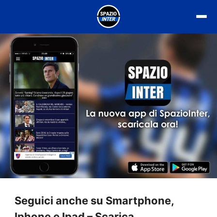
Vai
al
contenuto
Seguici anche su Smartphone,
Iphone e Ipad – Scarica