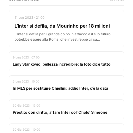
11 Lug 2023 · 21:00
L’Inter si defila, da Mourinho per 18 milioni
L’Inter si defila per il grande colpo in attacco e il suo futuro
potrebbe essere alla Roma, che investirebbe circa…
9 Lug 2023 · 07:00
Lady Stankovic, bellezza incredibile: la foto dice tutto
5 Lug 2023 · 10:00
In MLS per sostituire Chiellini: addio Inter, c’è la data
30 Giu 2023 · 13:00
Prestito con diritto, affare Inter col ‘Cholo’ Simeone
30 Giu 2023 · 10:00