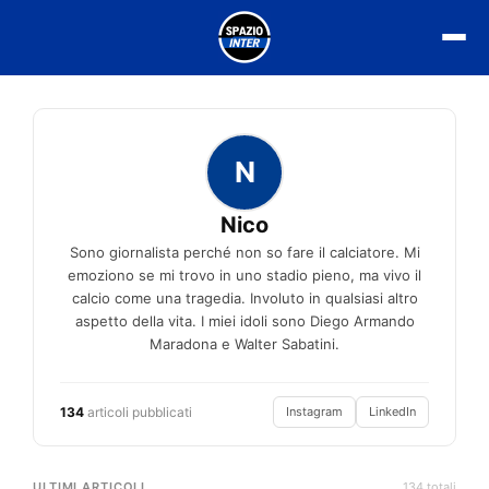
Vai
al
contenuto
N
Nico
Sono giornalista perché non so fare il calciatore. Mi
emoziono se mi trovo in uno stadio pieno, ma vivo il
calcio come una tragedia. Involuto in qualsiasi altro
aspetto della vita. I miei idoli sono Diego Armando
Maradona e Walter Sabatini.
134
articoli pubblicati
Instagram
LinkedIn
ULTIMI ARTICOLI
134 totali