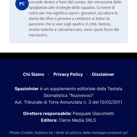
succede dentro e fuori dal campo, dai retroscena dello
PC
spogliatoio alle strategie della squadra. Scrivere di
calcio per me significa capire i giocatori, ascoltare le
storie dei tifosi e provare a restituire ai lettori la
passione che si vive sugli spalti e in città. Notizie,
analisi tattiche e calciomercato, sono i punti forza del
mio lavoro.
Chi Siamo
Privacy Policy
Disclaimer
SpazioInter
è un supplemento editoriale della Testata
Giornalistica "Nuovevoci"
Aut. Tribunale di Torre Annunziata n. 3 del 10/02/2011
Direttore responsabile:
Pasquale Giacometti
Editore:
Cierre Media SRLS
Photo Credits: l’editore ha i diritti di utilizzo delle immagini presenti sul