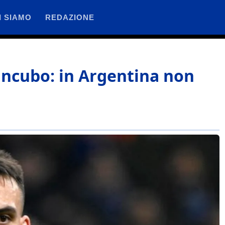
I SIAMO
REDAZIONE
’incubo: in Argentina non