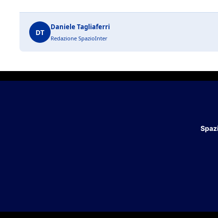
Daniele Tagliaferri
DT
Redazione SpazioInter
Spazi