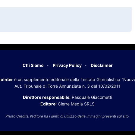
Chi Siamo
Privacy Policy
Disclaimer
oInter
è un supplemento editoriale della Testata Giornalistica "Nuov
Aut. Tribunale di Torre Annunziata n. 3 del 10/02/2011
Direttore responsabile:
Pasquale Giacometti
Editore:
Cierre Media SRLS
Photo Credits: l’editore ha i diritti di utilizzo delle immagini presenti sul sito.