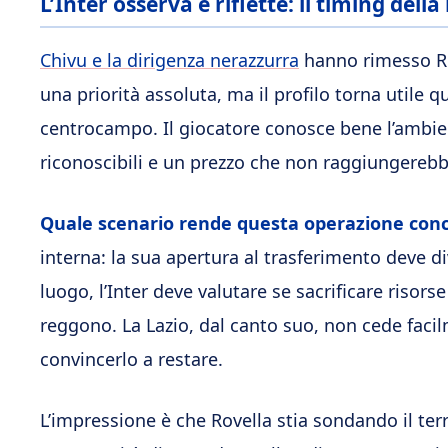
L’Inter osserva e riflette: il timing dell
Chivu e la dirigenza nerazzurra
hanno rimesso Rov
una priorità assoluta, ma il profilo torna utile q
centrocampo. Il giocatore conosce bene l’ambien
riconoscibili e un prezzo che non raggiungerebbe
Quale scenario rende questa operazione con
interna: la sua apertura al trasferimento deve d
luogo, l’Inter deve valutare se sacrificare risor
reggono. La Lazio, dal canto suo, non cede facilm
convincerlo a restare.
L’impressione è che Rovella stia sondando il ter