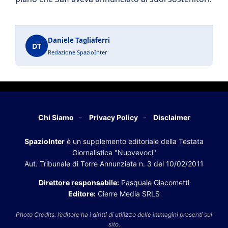
Daniele Tagliaferri
DT
Redazione SpazioInter
Chi Siamo
Privacy Policy
Disclaimer
SpazioInter
è un supplemento editoriale della Testata
Giornalistica "Nuovevoci"
Aut. Tribunale di Torre Annunziata n. 3 del 10/02/2011
Direttore responsabile:
Pasquale Giacometti
Editore:
Cierre Media SRLS
Photo Credits: l’editore ha i diritti di utilizzo delle immagini presenti sul
sito.