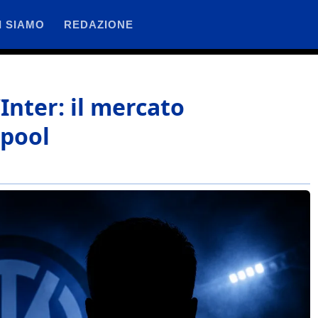
I SIAMO
REDAZIONE
’Inter: il mercato
rpool