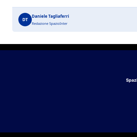
Daniele Tagliaferri
DT
Redazione SpazioInter
Spazi