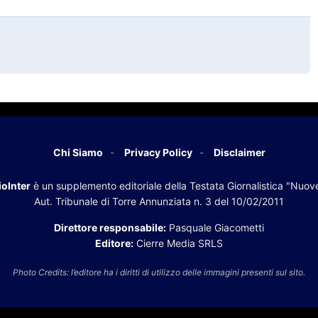
Chi Siamo
Privacy Policy
Disclaimer
oInter
è un supplemento editoriale della Testata Giornalistica "Nuov
Aut. Tribunale di Torre Annunziata n. 3 del 10/02/2011
Direttore responsabile:
Pasquale Giacometti
Editore:
Cierre Media SRLS
Photo Credits: l’editore ha i diritti di utilizzo delle immagini presenti sul sito.