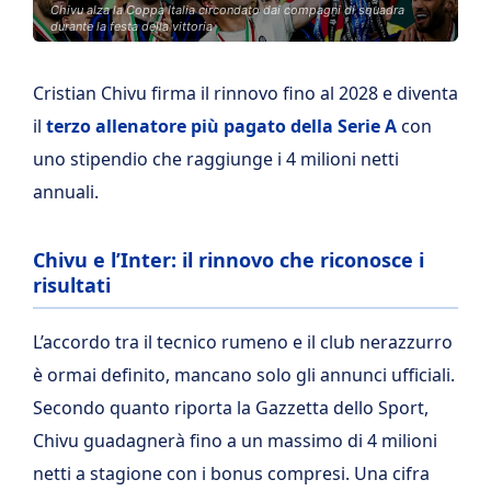
Chivu alza la Coppa Italia circondato dai compagni di squadra
durante la festa della vittoria
Cristian Chivu firma il rinnovo fino al 2028 e diventa
il
terzo allenatore più pagato della Serie A
con
uno stipendio che raggiunge i 4 milioni netti
annuali.
Chivu e l’Inter: il rinnovo che riconosce i
risultati
L’accordo tra il tecnico rumeno e il club nerazzurro
è ormai definito, mancano solo gli annunci ufficiali.
Secondo quanto riporta la Gazzetta dello Sport,
Chivu guadagnerà fino a un massimo di 4 milioni
netti a stagione con i bonus compresi. Una cifra