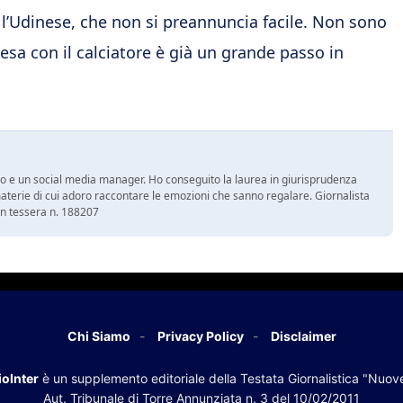
n l’Udinese, che non si preannuncia facile. Non sono
ntesa con il calciatore è già un grande passo in
vo e un social media manager. Ho conseguito la laurea in giurisprudenza
terie di cui adoro raccontare le emozioni che sanno regalare. Giornalista
con tessera n. 188207
Chi Siamo
Privacy Policy
Disclaimer
oInter
è un supplemento editoriale della Testata Giornalistica "Nuov
Aut. Tribunale di Torre Annunziata n. 3 del 10/02/2011