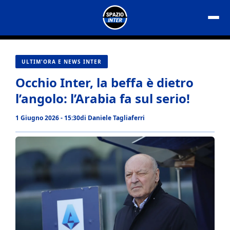
Vai
al
contenuto
ULTIM'ORA E NEWS INTER
Occhio Inter, la beffa è dietro
l’angolo: l’Arabia fa sul serio!
1 Giugno 2026 - 15:30
di
Daniele Tagliaferri