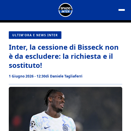
Vai
al
contenuto
ULTIM'ORA E NEWS INTER
Inter, la cessione di Bisseck non
è da escludere: la richiesta e il
sostituto!
1 Giugno 2026 - 12:30
di
Daniele Tagliaferri