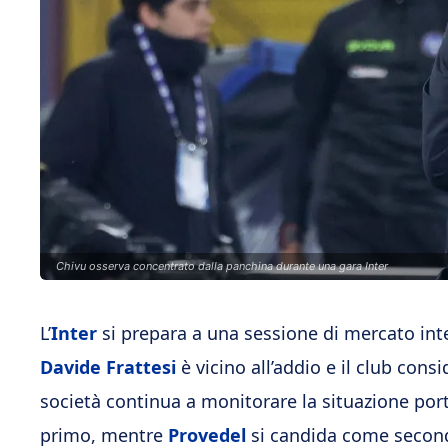
Chivu osserva concentrato dalla panchina durante una gara Inter
L’
Inter
si prepara a una sessione di mercato in
Davide Frattesi
è vicino all’addio e il club cons
società continua a monitorare la situazione port
primo, mentre
Provedel
si candida come secon