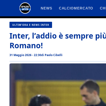
Vai
NEWS
CALCIOMERCATO
CH
al
contenuto
ULTIM'ORA E NEWS INTER
Inter, l’addio è sempre più
Romano!
31 Maggio 2026 - 22:30
di
Paolo Cibelli