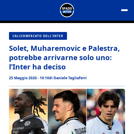
Vai
al
contenuto
CALCIOMERCATO DELL'INTER
Solet, Muharemovic e Palestra,
potrebbe arrivarne solo uno:
l’Inter ha deciso
25 Maggio 2026 - 10:10
di
Daniele Tagliaferri