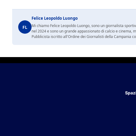
Felice Leopoldo Luongo
Mi chiamo Felice Leopoldo Luongo, sono un giornalista sporti
FL
nel 2024 e sono un grande appassionato di calcio e cinema, ma
Pubblicista iscritto all'Ordine dei Giornalisti della Campania 
Spazi