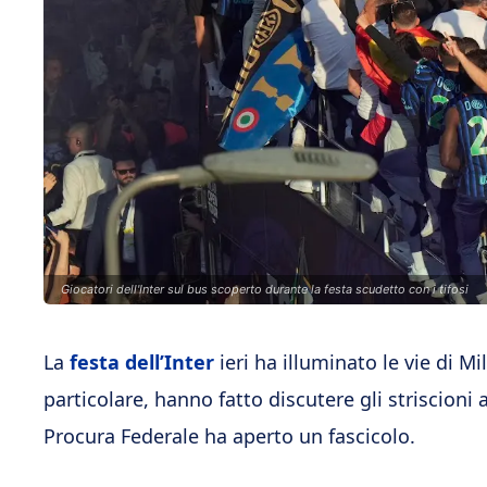
Giocatori dell'Inter sul bus scoperto durante la festa scudetto con i tifosi
La
festa dell’Inter
ieri ha illuminato le vie di 
particolare, hanno fatto discutere gli striscioni
Procura Federale ha aperto un fascicolo.