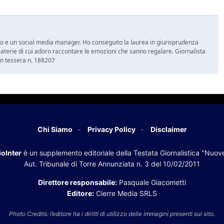
vo e un social media manager. Ho conseguito la laurea in giurisprudenza
terie di cui adoro raccontare le emozioni che sanno regalare. Giornalista
con tessera n. 188207
Chi Siamo
Privacy Policy
Disclaimer
oInter
è un supplemento editoriale della Testata Giornalistica "Nuov
Aut. Tribunale di Torre Annunziata n. 3 del 10/02/2011
Direttore responsabile:
Pasquale Giacometti
Editore:
Cierre Media SRLS
Photo Credits: l’editore ha i diritti di utilizzo delle immagini presenti sul sito.