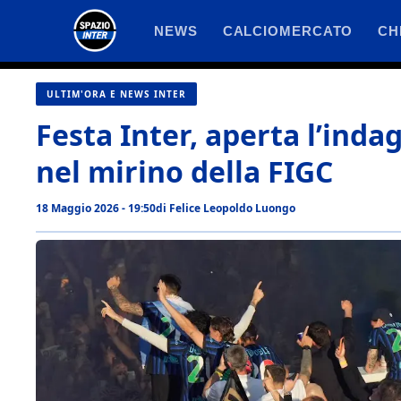
Vai
NEWS
CALCIOMERCATO
CH
al
contenuto
ULTIM'ORA E NEWS INTER
Festa Inter, aperta l’inda
nel mirino della FIGC
18 Maggio 2026 - 19:50
di
Felice Leopoldo Luongo