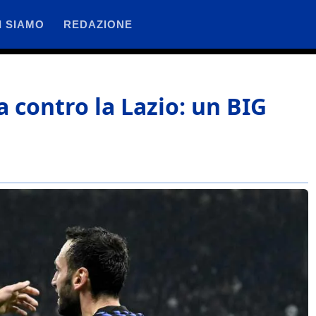
I SIAMO
REDAZIONE
da contro la Lazio: un BIG