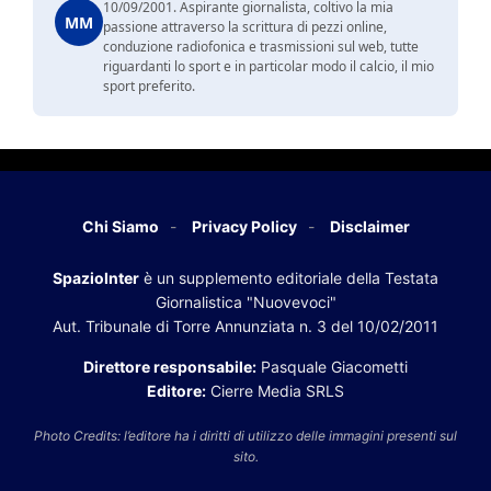
10/09/2001. Aspirante giornalista, coltivo la mia
MM
passione attraverso la scrittura di pezzi online,
conduzione radiofonica e trasmissioni sul web, tutte
riguardanti lo sport e in particolar modo il calcio, il mio
sport preferito.
Chi Siamo
Privacy Policy
Disclaimer
SpazioInter
è un supplemento editoriale della Testata
Giornalistica "Nuovevoci"
Aut. Tribunale di Torre Annunziata n. 3 del 10/02/2011
Direttore responsabile:
Pasquale Giacometti
Editore:
Cierre Media SRLS
Photo Credits: l’editore ha i diritti di utilizzo delle immagini presenti sul
sito.