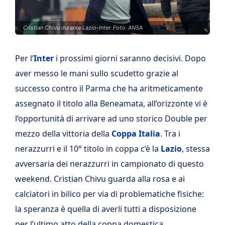
Cristian Chivu durante Lazio-Inter. Foto: ANSA
Per l’
Inter
i prossimi giorni saranno decisivi. Dopo
aver messo le mani sullo scudetto grazie al
successo contro il Parma che ha aritmeticamente
assegnato il titolo alla Beneamata, all’orizzonte vi è
l’opportunità di arrivare ad uno storico Double per
mezzo della vittoria della
Coppa Italia
. Tra i
nerazzurri e il 10° titolo in coppa c’è la
Lazio
, stessa
avversaria dei nerazzurri in campionato di questo
weekend. Cristian Chivu guarda alla rosa e ai
calciatori in bilico per via di problematiche fisiche:
la speranza è quella di averli tutti a disposizione
per l’ultimo atto della coppa domestica.