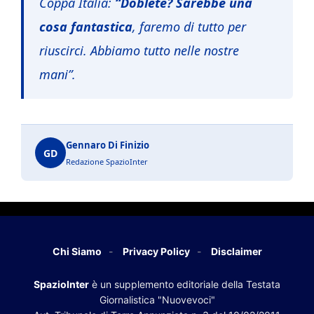
Coppa Italia:
“Doblete? Sarebbe una
cosa fantastica
, faremo di tutto per
riuscirci. Abbiamo tutto nelle nostre
mani”.
Gennaro Di Finizio
GD
Redazione SpazioInter
Chi Siamo
Privacy Policy
Disclaimer
SpazioInter
è un supplemento editoriale della Testata
Giornalistica "Nuovevoci"