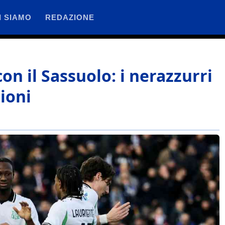
I SIAMO
REDAZIONE
on il Sassuolo: i nerazzurri
ioni