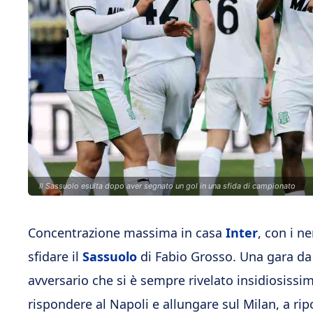
Il Sassuolo esulta dopo aver segnato un gol in una sfida di campionato
Concentrazione massima in casa
Inter
, con i n
sfidare il
Sassuolo
di Fabio Grosso. Una gara da
avversario che si è sempre rivelato insidiosissimo
rispondere al Napoli e allungare sul Milan, a rip