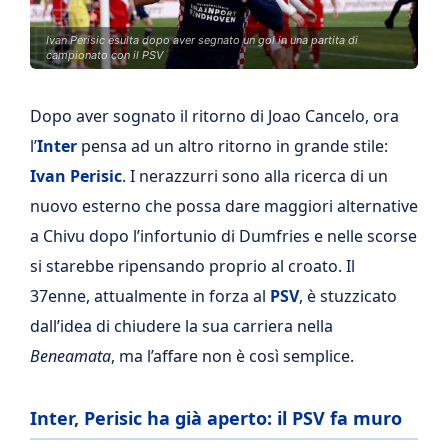
Ivan Perisic esulta dopo aver segnato un gol in una partita di
campionato con il PSV
Dopo aver sognato il ritorno di Joao Cancelo, ora
l’
Inter
pensa ad un altro ritorno in grande stile:
Ivan Perisic
. I nerazzurri sono alla ricerca di un
nuovo esterno che possa dare maggiori alternative
a Chivu dopo l’infortunio di Dumfries e nelle scorse
si starebbe ripensando proprio al croato. Il
37enne, attualmente in forza al
PSV
, è stuzzicato
dall’idea di chiudere la sua carriera nella
Beneamata
, ma l’affare non è così semplice.
Inter, Perisic ha già aperto: il PSV fa muro