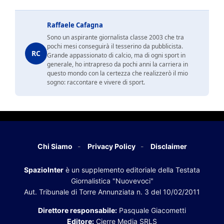
Raffaele Cafagna
Sono un aspirante giornalista classe 2003 che tra
pochi mesi conseguirà il tesserino da pubblicista.
RC
Grande appassionato di calcio, ma di ogni sport in
generale, ho intrapreso da pochi anni la carriera in
questo mondo con la certezza che realizzerò il mio
sogno: raccontare e vivere di sport.
Chi Siamo
Privacy Policy
Disclaimer
SpazioInter
è un supplemento editoriale della Testata
Giornalistica "Nuovevoci"
Aut. Tribunale di Torre Annunziata n. 3 del 10/02/2011
Direttore responsabile:
Pasquale Giacometti
Editore:
Cierre Media SRLS