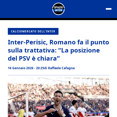
Vai
al
contenuto
CALCIOMERCATO DELL'INTER
Inter-Perisic, Romano fa il punto
sulla trattativa: “La posizione
del PSV è chiara”
16 Gennaio 2026 - 20:25
di
Raffaele Cafagna