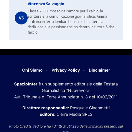
Vincenzo Salvaggio
Classe 2000, mosso dall'amore per il calcio, la
scrittura e la comunicazione giornalistica. Anima
VS
siciliana in terra lombarda, cerco di mettere la
dedizione e la passione che ho dentro in tutto ciò che
faccio.
Chi Siamo
Privacy Policy
Disclaimer
SpazioInter
è un supplemento editoriale della Testata
Giornalistica "Nuovevoci"
Aut. Tribunale di Torre Annunziata n. 3 del 10/02/2011
Direttore responsabile:
Pasquale Giacometti
Editore:
Cierre Media SRLS
Photo Credits: l’editore ha i diritti di utilizzo delle immagini presenti sul
sito.