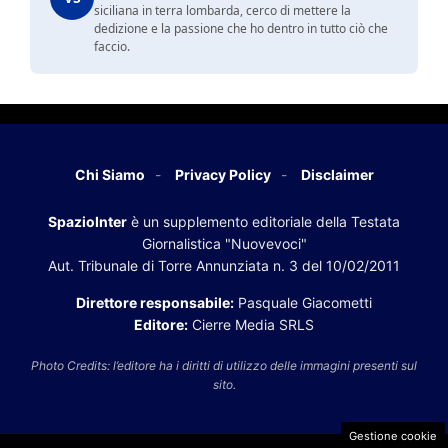
siciliana in terra lombarda, cerco di mettere la
dedizione e la passione che ho dentro in tutto ciò che
faccio.
Chi Siamo
Privacy Policy
Disclaimer
SpazioInter
è un supplemento editoriale della Testata
Giornalistica "Nuovevoci"
Aut. Tribunale di Torre Annunziata n. 3 del 10/02/2011
Direttore responsabile:
Pasquale Giacometti
Editore:
Cierre Media SRLS
Photo Credits: l’editore ha i diritti di utilizzo delle immagini presenti sul
sito.
Gestione cookie