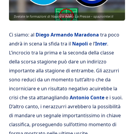
Svelate le formazioni di Napoli e Inter - La Presse - spaziointer.it
Ci siamo: al
Diego Armando Maradona
tra poco
andrà in scena la sfida tra il
Napoli
e l’
Inter
.
L’incrocio tra la prima e la seconda della classe
della scorsa stagione può dare un indirizzo
importante alla stagione di entrambe. Gli azzurri
sono reduci da un momento tutt’altro che da
incorniciare e un risultato negativo acuirebbe la
crisi che sta attanagliando
Antonio Conte
e i suoi.
D’altro canto, i nerazzurri avrebbero la possibilità
di mandare un segnale importantissimo in chiave
classifica, proseguendo sull’ottimo momento di
forma mostrato nelle ultime uscite.