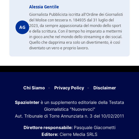
Alessia Gentile
Giornalista Pubblicista iscritta all'Ordine dei Giornalisti
del Molise con tessera n. 184935 dal 31 luglio del
2023, da sempre appassionata del mondo dello sport
AG
e della scrittura. Con il tempo ho imparato a mettermi
in gioco anche nel mondo dello streaming e dei social.
Quello che dapprima era solo un divertimento, è così
diventato un vero e proprio lavoro.
Chi Siamo
Privacy Policy
Disclaimer
SpazioInter
è un supplemento editoriale della Testata
Giornalistica "Nuovevoci"
Aut. Tribunale di Torre Annunziata n. 3 del 10/02/2011
Direttore responsabile:
Pasquale Giacometti
Editore:
Cierre Media SRLS