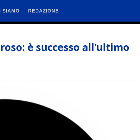
I SIAMO
REDAZIONE
roso: è successo all’ultimo