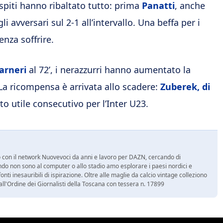
ospiti hanno ribaltato tutto: prima
Panatti
, anche
i avversari sul 2-1 all’intervallo. Una beffa per i
enza soffrire.
arneri
al 72’, i nerazzurri hanno aumentato la
La ricompensa è arrivata allo scadere:
Zuberek, di
ato utile consecutivo per l’Inter U23.
ro con il network Nuovevoci da anni e lavoro per DAZN, cercando di
do non sono al computer o allo stadio amo esplorare i paesi nordici e
ti inesauribili di ispirazione. Oltre alle maglie da calcio vintage colleziono
 all'Ordine dei Giornalisti della Toscana con tessera n. 17899