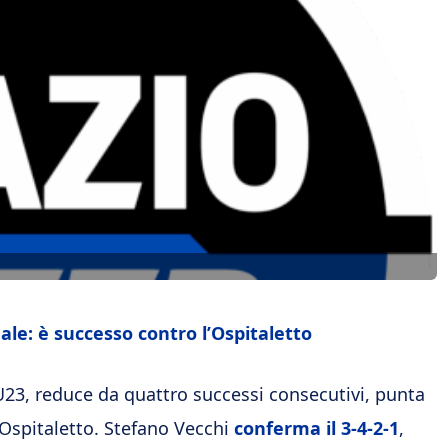
nale: è successo contro l’Ospitaletto
r U23, reduce da quattro successi consecutivi, punta
l’Ospitaletto. Stefano Vecchi
conferma il 3-4-2-1
,