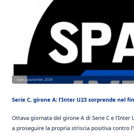
logo_spaziointer_2026
Serie C, girone A: l’Inter U23 sorprende nel fi
Ottava giornata del girone A di Serie C e l’Inte
a proseguire la propria striscia positiva contro 