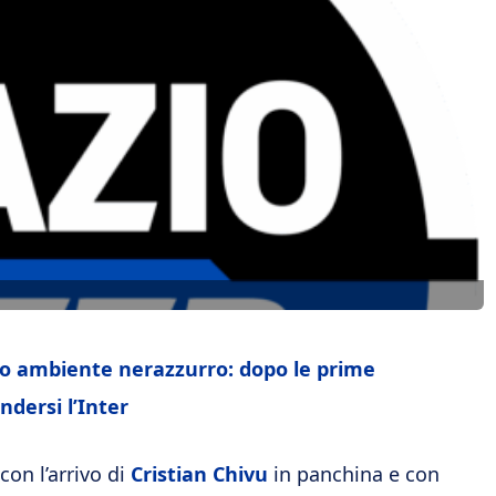
ero ambiente nerazzurro: dopo le prime
ndersi l’Inter
con l’arrivo di
Cristian Chivu
in panchina e con