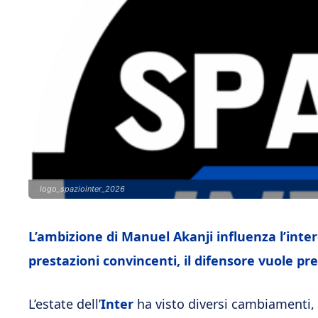
logo_spaziointer_2026
L’ambizione di Manuel Akanji influenza l’int
prestazioni convincenti, il difensore vuole pre
L’estate dell’
Inter
ha visto diversi cambiamenti, 