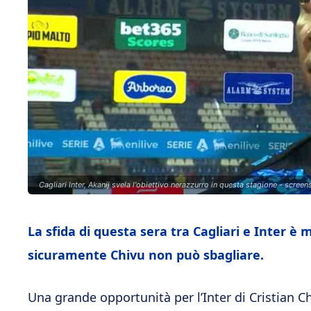
Cagliari Inter, Akanij svela l'obiettivo nerazzurro in questa stagione - scree
La sfida di questa sera tra Cagliari e Inter è
sicuramente Chivu non può sbagliare.
Una grande opportunità per l’Inter di Cristian 