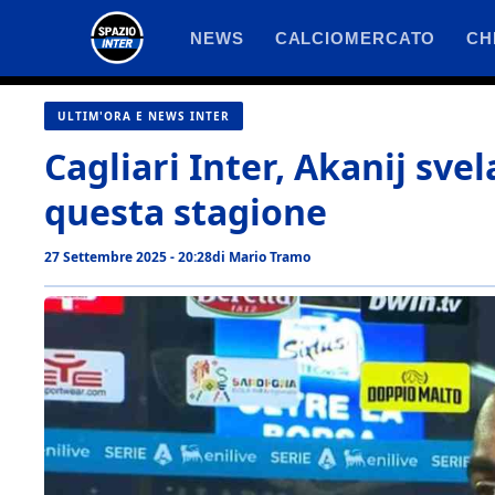
Vai
NEWS
CALCIOMERCATO
CH
al
contenuto
ULTIM'ORA E NEWS INTER
Cagliari Inter, Akanij svel
questa stagione
27 Settembre 2025 - 20:28
di
Mario Tramo