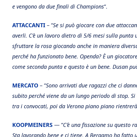
e vengono da due finali di Champions
“.
ATTACCANTI
– “
Se si può giocare con due attaccan
averli. C’è un lavoro dietro di 5/6 mesi sulla punta
sfruttare la rosa giocando anche in maniera diver
perché ha funzionato bene. Openda? È un giocatore
come seconda punta e questo è un bene. Dusan può 
MERCATO
– “
Sono arrivati due ragazzi che ci da
subito perché viene da un lungo periodo di stop. Si
tra i convocati, poi da Verona piano piano rientrer
KOOPMEINERS
— “
C’è una fissazione su questo r
Sta lavorando bene e ci tiene. A Bergamo ha fatto u