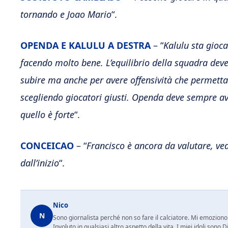
tornando e Joao Mario
“.
OPENDA E KALULU A DESTRA
– “
Kalulu sta gioc
facendo molto bene. L’equilibrio della squadra deve 
subire ma anche per avere offensività che permetta d
scegliendo giocatori giusti. Openda deve sempre ave
quello è forte
“.
CONCEICAO
– “
Francisco è ancora da valutare, 
dall’inizio
“.
Nico
N
Sono giornalista perché non so fare il calciatore. Mi emoziono 
Involuto in qualsiasi altro aspetto della vita. I miei idoli so