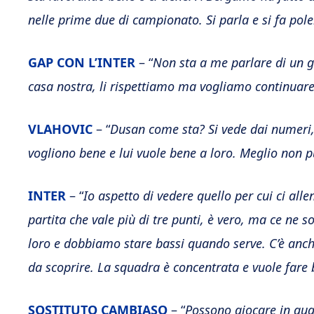
nelle prime due di campionato. Si parla e si fa pol
GAP CON L’INTER
– “
Non sta a me parlare di un 
casa nostra, li rispettiamo ma vogliamo continuare
VLAHOVIC
– “
Dusan come sta? Si vede dai numeri, n
vogliono bene e lui vuole bene a loro. Meglio non p
INTER
– “
Io aspetto di vedere quello per cui ci al
partita che vale più di tre punti, è vero, ma ce ne
loro e dobbiamo stare bassi quando serve. C’è anche
da scoprire. La squadra è concentrata e vuole fare b
SOSTITUTO CAMBIASO
– “
Possono giocare in quat