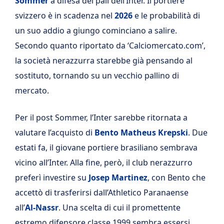
Sommer
a difesa dei pali dell’Inter. Il portiere
svizzero è in scadenza nel
2026
e le probabilità di
un suo addio a giungo cominciano a salire.
Secondo quanto riportato da ‘Calciomercato.com’,
la società nerazzurra starebbe già pensando al
sostituto, tornando su un vecchio pallino di
mercato.
Per il post Sommer, l’Inter sarebbe ritornata a
valutare l’acquisto di
Bento Matheus Krepski
. Due
estati fa, il giovane portiere brasiliano sembrava
vicino all’Inter. Alla fine, però, il club nerazzurro
preferì investire su
Josep Martinez
, con Bento che
accettò di trasferirsi dall’
Athletico Paranaense
all’
Al-Nassr
. Una scelta di cui il promettente
estremo difensore classe 1999 sembra essersi