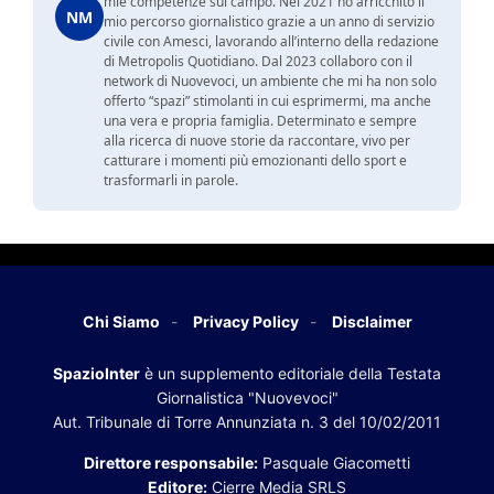
mie competenze sul campo. Nel 2021 ho arricchito il
NM
mio percorso giornalistico grazie a un anno di servizio
civile con Amesci, lavorando all’interno della redazione
di Metropolis Quotidiano. Dal 2023 collaboro con il
network di Nuovevoci, un ambiente che mi ha non solo
offerto “spazi” stimolanti in cui esprimermi, ma anche
una vera e propria famiglia. Determinato e sempre
alla ricerca di nuove storie da raccontare, vivo per
catturare i momenti più emozionanti dello sport e
trasformarli in parole.
Chi Siamo
Privacy Policy
Disclaimer
SpazioInter
è un supplemento editoriale della Testata
Giornalistica "Nuovevoci"
Aut. Tribunale di Torre Annunziata n. 3 del 10/02/2011
Direttore responsabile:
Pasquale Giacometti
Editore:
Cierre Media SRLS