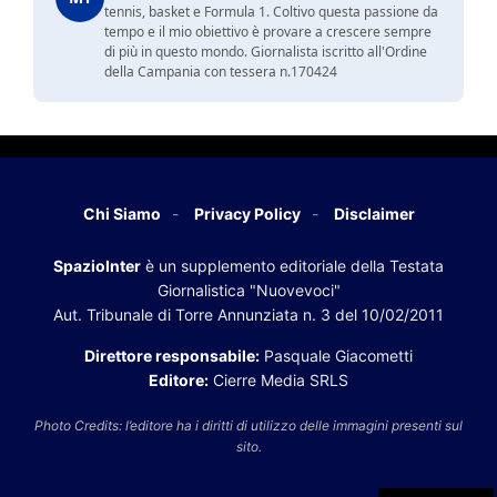
tennis, basket e Formula 1. Coltivo questa passione da
tempo e il mio obiettivo è provare a crescere sempre
di più in questo mondo. Giornalista iscritto all'Ordine
della Campania con tessera n.170424
Chi Siamo
Privacy Policy
Disclaimer
SpazioInter
è un supplemento editoriale della Testata
Giornalistica "Nuovevoci"
Aut. Tribunale di Torre Annunziata n. 3 del 10/02/2011
Direttore responsabile:
Pasquale Giacometti
Editore:
Cierre Media SRLS
Photo Credits: l’editore ha i diritti di utilizzo delle immagini presenti sul
sito.