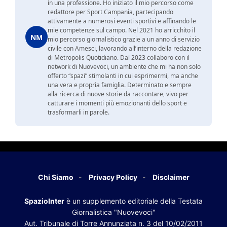
in una professione. Ho iniziato il mio percorso come
redattore per Sport Campania, partecipando
attivamente a numerosi eventi sportivi e affinando le
mie competenze sul campo. Nel 2021 ho arricchito il
NM
mio percorso giornalistico grazie a un anno di servizio
civile con Amesci, lavorando all’interno della redazione
di Metropolis Quotidiano. Dal 2023 collaboro con il
network di Nuovevoci, un ambiente che mi ha non solo
offerto “spazi” stimolanti in cui esprimermi, ma anche
una vera e propria famiglia. Determinato e sempre
alla ricerca di nuove storie da raccontare, vivo per
catturare i momenti più emozionanti dello sport e
trasformarli in parole.
Chi Siamo
Privacy Policy
Disclaimer
SpazioInter
è un supplemento editoriale della Testata
Giornalistica "Nuovevoci"
Aut. Tribunale di Torre Annunziata n. 3 del 10/02/2011