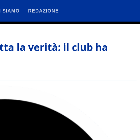
I SIAMO
REDAZIONE
a la verità: il club ha