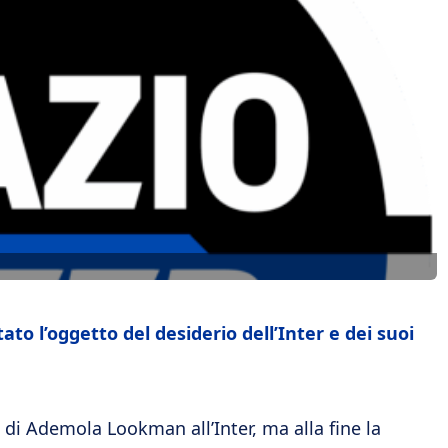
o l’oggetto del desiderio dell’Inter e dei suoi
 di Ademola Lookman all’Inter, ma alla fine la