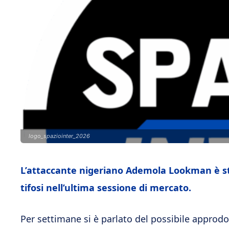
logo_spaziointer_2026
L’attaccante nigeriano Ademola Lookman è stat
tifosi nell’ultima sessione di mercato.
Per settimane si è parlato del possibile approdo