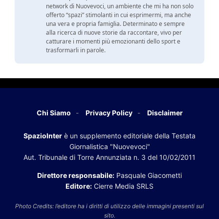
network di Nuovevoci, un ambiente che mi ha non solo
offerto “spazi” stimolanti in cui esprimermi, ma anche
una vera e propria famiglia. Determinato e sempre
alla ricerca di nuove storie da raccontare, vivo per
catturare i momenti più emozionanti dello sport e
trasformarli in parole.
Chi Siamo
Privacy Policy
Disclaimer
SpazioInter
è un supplemento editoriale della Testata
Giornalistica "Nuovevoci"
Aut. Tribunale di Torre Annunziata n. 3 del 10/02/2011
Direttore responsabile:
Pasquale Giacometti
Editore:
Cierre Media SRLS
Photo Credits: l’editore ha i diritti di utilizzo delle immagini presenti sul
sito.