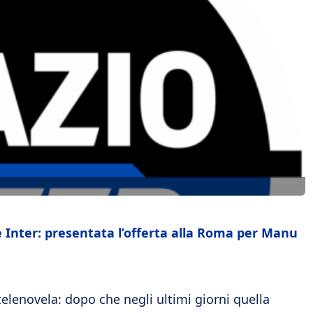
 Inter: presentata l’offerta alla Roma per Manu
elenovela: dopo che negli ultimi giorni quella