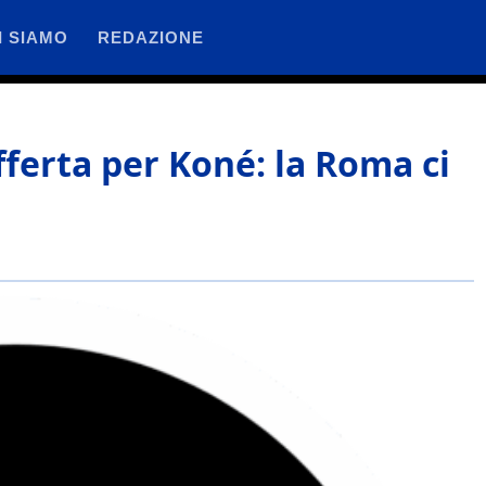
I SIAMO
REDAZIONE
offerta per Koné: la Roma ci