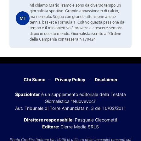
Mi chiamo Mario Tramo e sono da diverso tempo un
giornalista sportivo. Grande appassionato di calcio,
ma non solo. Seguo con grande attenzione anche
MT
tennis, basket e Formula 1. Coltivo questa passione da
tempo e il mio obiettivo è provare a crescere sempre
di più in questo mondo. Giornalista iscritto all'Ordine
della Campania con tessera n.170424
Chi Siamo
Privacy Policy
Disclaimer
SpazioInter
è un supplemento editoriale della Testata
Giornalistica "Nuovevoci"
Aut. Tribunale di Torre Annunziata n. 3 del 10/02/2011
Direttore responsabile:
Pasquale Giacometti
Editore:
Cierre Media SRLS
Photo Credits: l’editore ha i diritti di utilizzo delle immagini presenti sul