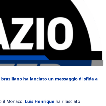
o brasiliano ha lanciato un messaggio di sfida a
ro il Monaco,
Luis Henrique
ha rilasciato