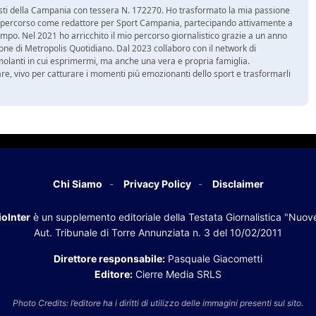
nalisti della Campania con tessera N. 172270. Ho trasformato la mia passione
 mio percorso come redattore per Sport Campania, partecipando attivamente a
mpo. Nel 2021 ho arricchito il mio percorso giornalistico grazie a un anno
zione di Metropolis Quotidiano. Dal 2023 collaboro con il network di
molanti in cui esprimermi, ma anche una vera e propria famiglia.
re, vivo per catturare i momenti più emozionanti dello sport e trasformarli
Chi Siamo
Privacy Policy
Disclaimer
oInter
è un supplemento editoriale della Testata Giornalistica "Nuov
Aut. Tribunale di Torre Annunziata n. 3 del 10/02/2011
Direttore responsabile:
Pasquale Giacometti
Editore:
Cierre Media SRLS
Photo Credits: l’editore ha i diritti di utilizzo delle immagini presenti sul sito.