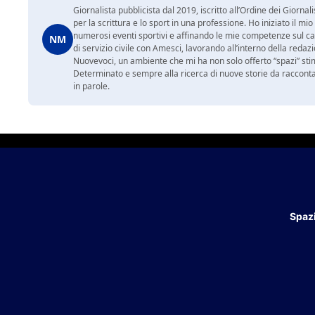
Giornalista pubblicista dal 2019, iscritto all’Ordine dei Gior
per la scrittura e lo sport in una professione. Ho iniziato il
numerosi eventi sportivi e affinando le mie competenze sul ca
NM
di servizio civile con Amesci, lavorando all’interno della reda
Nuovevoci, un ambiente che mi ha non solo offerto “spazi” sti
Determinato e sempre alla ricerca di nuove storie da racconta
in parole.
Spazi