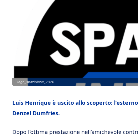
logo_spaziointer_2026
Luis Henrique è uscito allo scoperto: l’estern
Denzel Dumfries.
Dopo l’ottima prestazione nell’amichevole cont