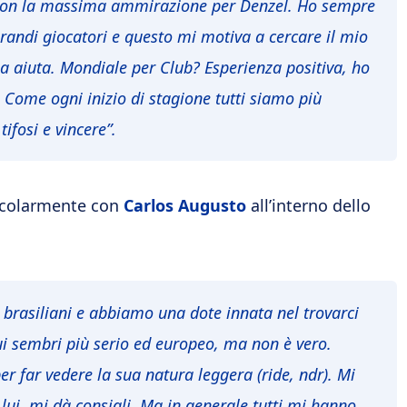
o con la massima ammirazione per Denzel. Ho sempre
andi giocatori e questo mi motiva a cercare il mio
ana aiuta. Mondiale per Club? Esperienza positiva, ho
ome ogni inizio di stagione tutti siamo più
tifosi e vincere”.
rticolarmente con
Carlos Augusto
all’interno dello
 brasiliani e abbiamo una dote innata nel trovarci
ui sembri più serio ed europeo, ma non è vero.
r far vedere la sua natura leggera (ride, ndr). Mi
lui, mi dà consigli. Ma in generale tutti mi hanno