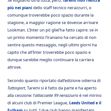
Se vogliamo dirla tutta, però,
Taremi non rientra
più nei piani
dello staff tecnico nerazzurri, o
comunque troverebbe poco spazio durante la
stagione, a maggior ragione se dovesse arrivare
Lookman. L’Inter un pò gliel’ha fatto capire: se in
un primo momento l’iraniano ha cercato di non
sentire questo messaggio, negli ultimi giorni ha
capito che all’Inter troverebbe poco spazio e
dunque sarebbe meglio continuare la carriera
altrove.
Secondo quanto riportato dall’edizione odierna di
Tuttosport
, Taremi si è fatto da parte e ha aperto
alla cessione: l’
attaccante 99 nerazzurro
è nel mirino
di alcuni club di Premier League,
Leeds United e il
Fulham
su tutti. I due club hanno manifestato