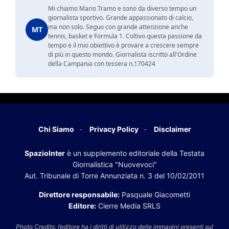
Mi chiamo Mario Tramo e sono da diverso tempo un
giornalista sportivo. Grande appassionato di calcio,
ma non solo. Seguo con grande attenzione anche
MT
tennis, basket e Formula 1. Coltivo questa passione da
tempo e il mio obiettivo è provare a crescere sempre
di più in questo mondo. Giornalista iscritto all'Ordine
della Campania con tessera n.170424
Chi Siamo
Privacy Policy
Disclaimer
SpazioInter
è un supplemento editoriale della Testata
Giornalistica "Nuovevoci"
Aut. Tribunale di Torre Annunziata n. 3 del 10/02/2011
Direttore responsabile:
Pasquale Giacometti
Editore:
Cierre Media SRLS
Photo Credits: l’editore ha i diritti di utilizzo delle immagini presenti sul