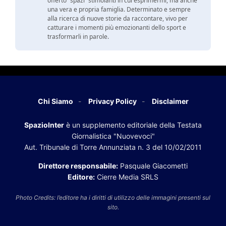
offerto “spazi” stimolanti in cui esprimermi, ma anche
una vera e propria famiglia. Determinato e sempre
alla ricerca di nuove storie da raccontare, vivo per
catturare i momenti più emozionanti dello sport e
trasformarli in parole.
Chi Siamo
Privacy Policy
Disclaimer
SpazioInter
è un supplemento editoriale della Testata
Giornalistica "Nuovevoci"
Aut. Tribunale di Torre Annunziata n. 3 del 10/02/2011
Direttore responsabile:
Pasquale Giacometti
Editore:
Cierre Media SRLS
Photo Credits: l’editore ha i diritti di utilizzo delle immagini presenti sul
sito.