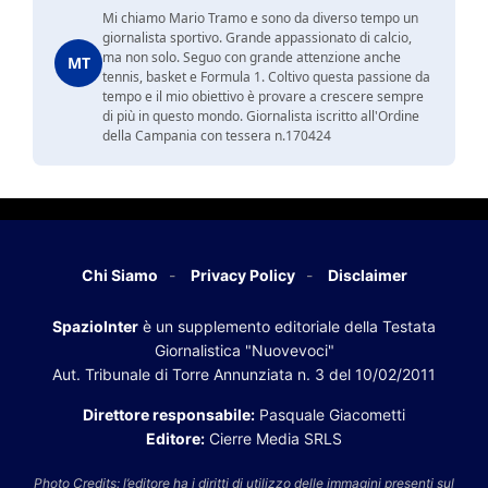
Mi chiamo Mario Tramo e sono da diverso tempo un
giornalista sportivo. Grande appassionato di calcio,
ma non solo. Seguo con grande attenzione anche
MT
tennis, basket e Formula 1. Coltivo questa passione da
tempo e il mio obiettivo è provare a crescere sempre
di più in questo mondo. Giornalista iscritto all'Ordine
della Campania con tessera n.170424
Chi Siamo
Privacy Policy
Disclaimer
SpazioInter
è un supplemento editoriale della Testata
Giornalistica "Nuovevoci"
Aut. Tribunale di Torre Annunziata n. 3 del 10/02/2011
Direttore responsabile:
Pasquale Giacometti
Editore:
Cierre Media SRLS
Photo Credits: l’editore ha i diritti di utilizzo delle immagini presenti sul