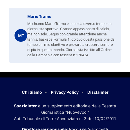
Mario Tramo
Mi chiamo Mario Tramo e sono da diverso tempo un
giornalista sportivo. Grande appassionato di calcio,
ma non solo. Seguo con grande attenzione anche
MT
tennis, basket e Formula 1. Coltivo questa passione da
tempo e il mio obiettivo è provare a crescere sempre
di più in questo mondo. Giornalista iscritto all'Ordine
della Campania con tessera n.170424
Chi Siamo
Privacy Policy
Disclaimer
SpazioInter
è un supplemento editoriale della Testata
Giornalistica "Nuovevoci"
Aut. Tribunale di Torre Annunziata n. 3 del 10/02/2011
Direttore responsabile:
Pasquale Giacometti