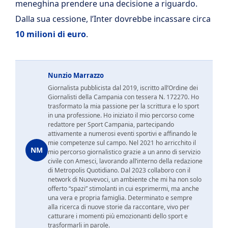
meneghina prendere una decisione a riguardo.
Dalla sua cessione, l’Inter dovrebbe incassare circa
10 milioni di euro
.
Nunzio Marrazzo
Giornalista pubblicista dal 2019, iscritto all’Ordine dei
Giornalisti della Campania con tessera N. 172270. Ho
trasformato la mia passione per la scrittura e lo sport
in una professione. Ho iniziato il mio percorso come
redattore per Sport Campania, partecipando
attivamente a numerosi eventi sportivi e affinando le
mie competenze sul campo. Nel 2021 ho arricchito il
NM
mio percorso giornalistico grazie a un anno di servizio
civile con Amesci, lavorando all’interno della redazione
di Metropolis Quotidiano. Dal 2023 collaboro con il
network di Nuovevoci, un ambiente che mi ha non solo
offerto “spazi” stimolanti in cui esprimermi, ma anche
una vera e propria famiglia. Determinato e sempre
alla ricerca di nuove storie da raccontare, vivo per
catturare i momenti più emozionanti dello sport e
trasformarli in parole.