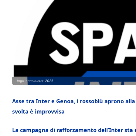
logo_spaziointer_2026
Asse tra Inter e Genoa, i rossoblù aprono alla
svolta è improvvisa
La campagna di rafforzamento dell’Inter sta 