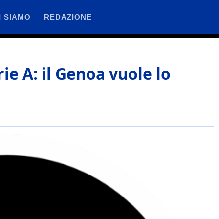
I SIAMO
REDAZIONE
rie A: il Genoa vuole lo