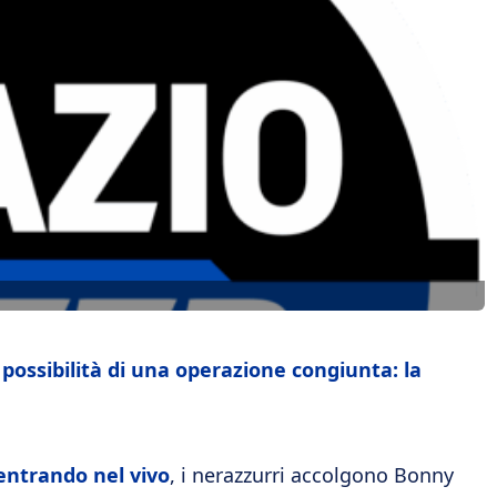
 possibilità di una operazione congiunta: la
entrando nel vivo
, i nerazzurri accolgono Bonny